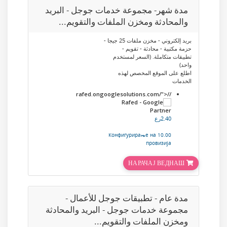
مدة شهر- مجموعة خدمات جوجل - البريد
والمحادثة ومخزن الملفات والتقويم...
بريد إلكتروني - مخزن ملفات 25 جيجا -
حزمة مكتبية - محادثة - تقويم -
تطبيقات متكاملة. (السعر لمستخدم
واحد)
اطلع على الموقع المخصص لهذه
الخدمات
//rafed.ongooglesolutions.com/">
2.40رع
10.00 Конфигурирање на
провизија
НАРАЧАЈ ВЕДНАШ
مدة عام - تطبيقات جوجل للأعمال -
مجموعة خدمات جوجل - البريد والمحادثة
ومخزن الملفات والتقويم...