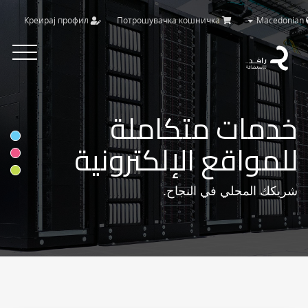
Креирај профил
Потрошувачка кошничка
Macedonian
Toggle
vigation
خدمات متكاملة
للمواقع الإلكترونية
شريكك المحلي في النجاح.