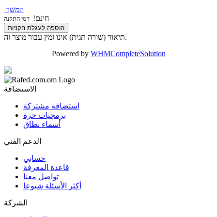
המשך
חינם!
דמי התקנה
הוספה לעגלת הקניות
תיאור (שורה תגית) אינו זמין עבור מוצר זה.
Powered by
WHMCompleteSolution
الاستضافة
استضافة مشتركة
برمجيات حرة
أسماء نطاق
الدعم الفني
حسابي
قاعدة المعرفة
تواصل معنا
أكثر الأسئلة شيوعا
الشركة