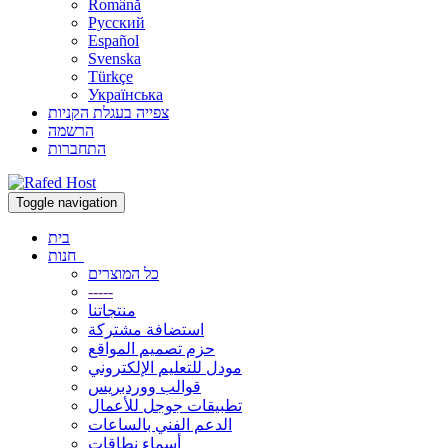
Română
Русский
Español
Svenska
Türkçe
Українська
צפייה בעגלת הקניות
הרשמה
התחברות
Toggle navigation
בית
חנות
כל המוצרים
-----
منتجاتنا
استضافة مشتركة
حزم تصميم المواقع
مودل للتعليم الإلكتروني
قوالب ووردبريس
تطبيقات جوجل للأعمال
الدعم الفني بالساعات
أسماء نطاقات