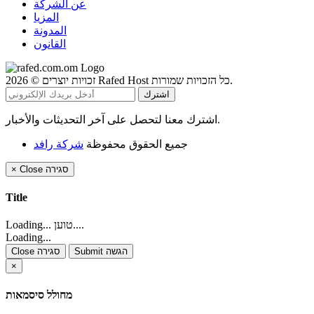
عن الشركة
المزيا
المدونة
القانون
זכויות יוצרים © 2026 Rafed Host כל הזכויות שמורות.
اشترك معنا لتحصل على آخر التحديثات والأخبار.
جميع الحقوق محفوظة
شركة رافد
סגירה
Close
×
Title
Loading... טוען....
Loading...
Submit הגשה
Close סגירה
×
מחולל סיסמאות