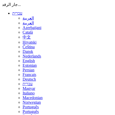
جار الرفد...
עברית
العربية
العربية
Azerbaijani
Català
中文
Hrvatski
Čeština
Dansk
Nederlands
English
Estonian
Persian
Français
Deutsch
עברית
Magyar
Italiano
Macedonian
Norwegian
Português
Português