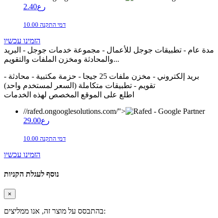
2.40رع
10.00 דמי התקנה
הזמינו עכשיו
مدة عام - تطبيقات جوجل للأعمال - مجموعة خدمات جوجل - البريد
والمحادثة ومخزن الملفات والتقويم...
بريد إلكتروني - مخزن ملفات 25 جيجا - حزمة مكتبية - محادثة -
تقويم - تطبيقات متكاملة (السعر لمستخدم واحد)
اطلع على الموقع المخصص لهذه الخدمات
//rafed.ongooglesolutions.com/">
29.00رع
10.00 דמי התקנה
הזמינו עכשיו
נוסף לעגלת הקניות
×
בהתבסס על מוצר זה, אנו ממליצים: