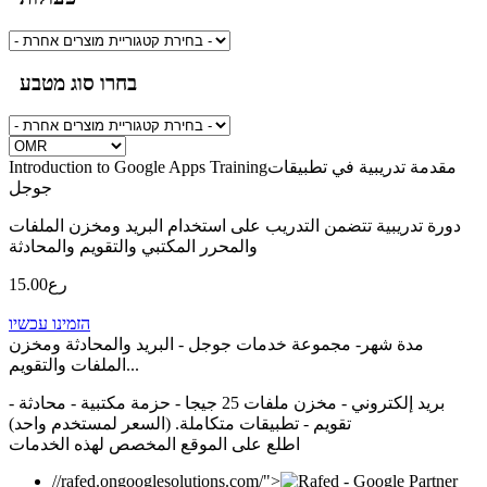
בחרו סוג מטבע
Introduction to Google Apps Trainingمقدمة تدريبية في تطبيقات
جوجل
دورة تدريبية تتضمن التدريب على استخدام البريد ومخزن الملفات
والمحرر المكتبي والتقويم والمحادثة
15.00رع
הזמינו עכשיו
مدة شهر- مجموعة خدمات جوجل - البريد والمحادثة ومخزن
الملفات والتقويم...
بريد إلكتروني - مخزن ملفات 25 جيجا - حزمة مكتبية - محادثة -
تقويم - تطبيقات متكاملة. (السعر لمستخدم واحد)
اطلع على الموقع المخصص لهذه الخدمات
//rafed.ongooglesolutions.com/">