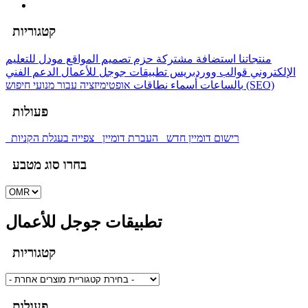
קטגוריות
منتجاتنا
استضافة مشتركة
حزم تصميم المواقع
مودل للتعليم
الإلكتروني
قوالب ووردبريس
تطبيقات جوجل للأعمال
الدعم الفني
אופטימיזציה עבור מנועי חיפוש (SEO)
بالساعات
أسماء نطاقات
פעולות
רישום דומיין חדש
העברת דומיין
צפייה בעגלת הקניות
בחרו סוג מטבע
تطبيقات جوجل للأعمال
קטגוריות
פעולות