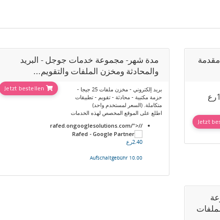
Introduction to Google Apps Trainingمقدمة
مدة شهر- مجموعة خدمات جوجل - البريد
والمحادثة ومخزن الملفات والتقويم...
Jetzt bestellen
بريد إلكتروني - مخزن ملفات 25 جيجا -
ع
حزمة مكتبية - محادثة - تقويم - تطبيقات
متكاملة. (السعر لمستخدم واحد)
اطلع على الموقع المخصص لهذه الخدمات
//rafed.ongooglesolutions.com/">
2.40رع
10.00 Aufschaltgebühr
عة
لملفات