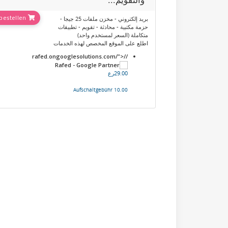
Jetzt bestellen
بريد إلكتروني - مخزن ملفات 25 جيجا -
حزمة مكتبية - محادثة - تقويم - تطبيقات
متكاملة (السعر لمستخدم واحد)
اطلع على الموقع المخصص لهذه الخدمات
//rafed.ongooglesolutions.com/">
29.00رع
10.00 Aufschaltgebühr