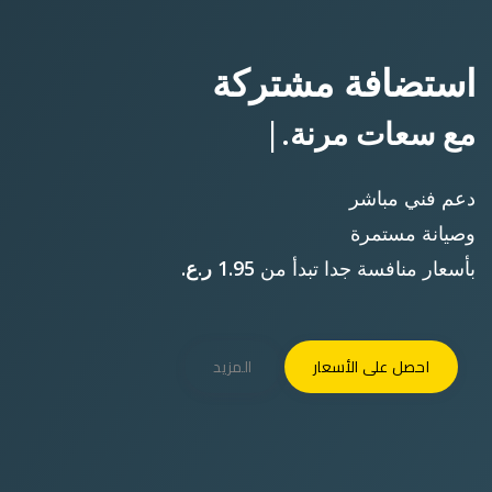
احجز
اسم النطاق
ابحث عن اسم النطاق الذي تريده بداية من
6 ر.ع. / سنة