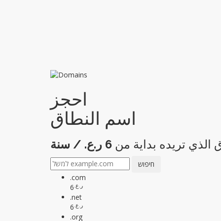
احجز
اسم النطاق
الذي تريده بداية من
6 ر.ع. / سنة
.com
ر.ع.
6
.net
ر.ع.
6
.org