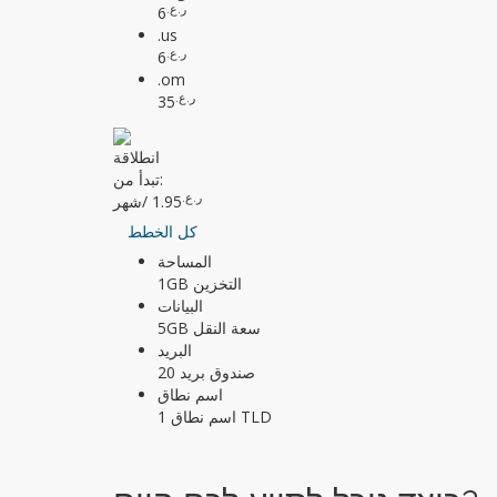
ر.ع.
6
.us
ر.ع.
6
.om
ر.ع.
35
انطلاقة
تبدأ من:
ر.ع.
1.95
/شهر
كل الخطط
المساحة
1GB التخزين
البيانات
5GB سعة النقل
البريد
20 صندوق بريد
اسم نطاق
1 اسم نطاق TLD