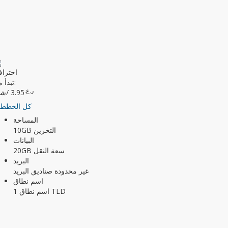
احتراف
تبدأ من:
ر.ع.
3.95
/شه
كل الخطط
المساحة
10GB التخزين
البيانات
20GB سعة النقل
البريد
غير محدودة صناديق البريد
اسم نطاق
1 اسم نطاق TLD