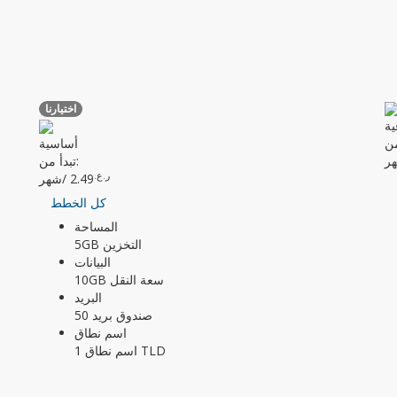
اختيارنا
ية
أساسية
ر
تبدأ من:
ر.ع.
2.49
/شهر
كل الخطط
المساحة
5GB التخزين
البيانات
10GB سعة النقل
البريد
50 صندوق بريد
اسم نطاق
1 اسم نطاق TLD