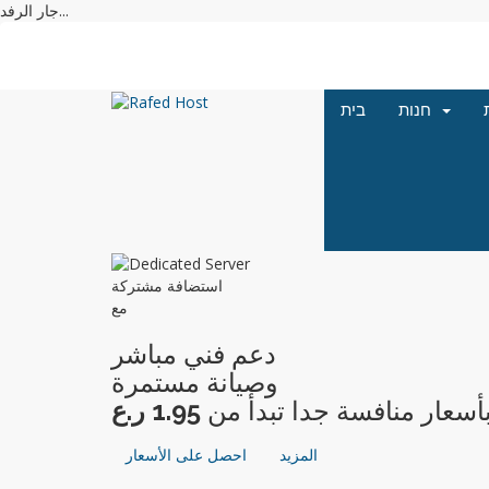
جار الرفد...
חנות
בית
استضافة مشتركة
مع
دعم فني مباشر
وصيانة مستمرة
أسعار منافسة جدا تبدأ من
المزيد
احصل على الأسعار