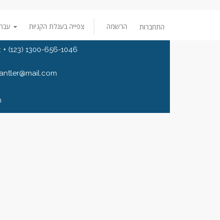
הרשמה
צפייה בעגלת הקניות
עברית
התחברות
 + (123) 1300-656-1046
 antler@mail.com
n