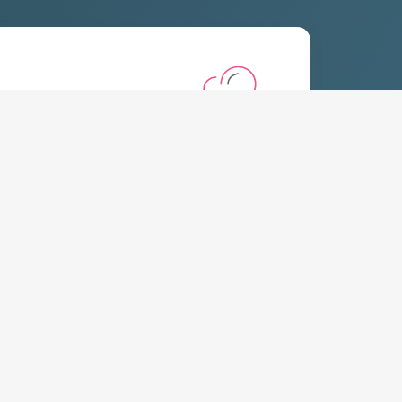
انطلاقة
تبدأ من:
ر.ع.
1.95
/شهر
كل الخطط
المساحة
1GB التخزين