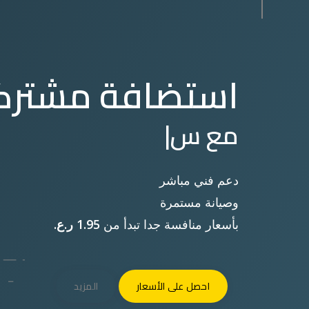
احجز
استضافة مشترك
اسم النطاق
مع
سعا
|
ابحث عن اسم النطاق الذي تريده بداية من
6 ر.ع. / سنة
دعم فني مباشر
وصيانة مستمرة
بأسعار منافسة جدا تبدأ من
1.95 ر.ع.
احصل على الأسعار
المزيد