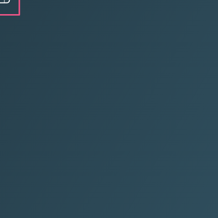
.us
ر.ع.
6
.om
ر.ع.
35